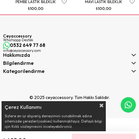
PEMBE LASTİK BİLEKLİK
MAVİ LASTİK BİLEKLİK
₺100,00
₺100,00
Ceyaccessory
Whatsapp Destek
0532 649 77 68
info@ceyaccessory.com
Hakkımızda
Bilgilendirme
Kategorilendirme
© 2025 ceyaccessory. Tüm Hakkı Saklıdır.
Çerez Kullanımı
Sizlere en iyi alışveriş deneyimini sunabilmek adına
sitemizde çerezler(cookies) kullanmaktayız. Detaylı bilgi
için Kvkk sözleşmesini inceleyebilirsiniz.