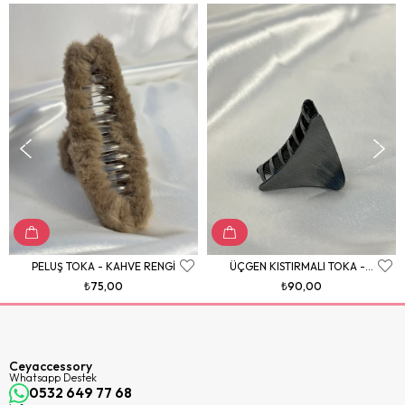
PELUŞ TOKA - KAHVE RENGİ
ÜÇGEN KISTIRMALI TOKA - SİYAH
₺75,00
₺90,00
Ceyaccessory
Whatsapp Destek
0532 649 77 68