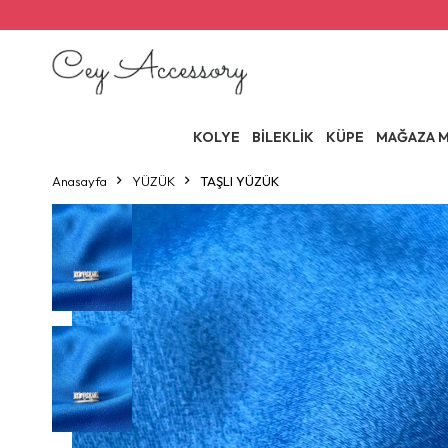
KOLYE
BİLEKLİK
KÜPE
MAĞAZA M
Anasayfa
YÜZÜK
TAŞLI YÜZÜK