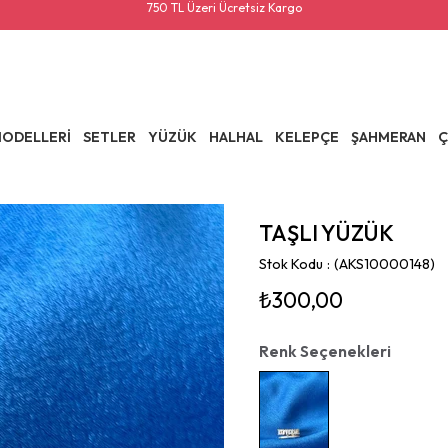
750 TL Üzeri Ücretsiz Kargo
ODELLERİ
SETLER
YÜZÜK
HALHAL
KELEPÇE
ŞAHMERAN
Ç
TAŞLI YÜZÜK
Stok Kodu
(AKS10000148)
₺300,00
Renk Seçenekleri