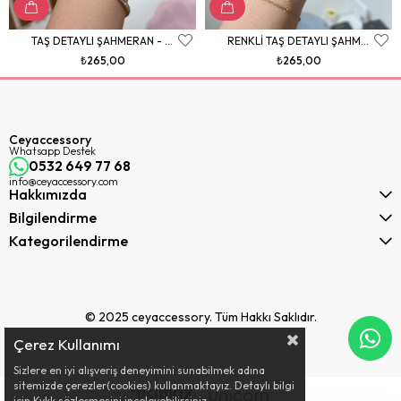
TAŞ DETAYLI ŞAHMERAN - GOLD
RENKLİ TAŞ DETAYLI ŞAHMERAN - GOLD
₺265,00
₺265,00
Ceyaccessory
Whatsapp Destek
0532 649 77 68
info@ceyaccessory.com
Hakkımızda
Bilgilendirme
Kategorilendirme
© 2025 ceyaccessory. Tüm Hakkı Saklıdır.
Çerez Kullanımı
Sizlere en iyi alışveriş deneyimini sunabilmek adına
sitemizde çerezler(cookies) kullanmaktayız. Detaylı bilgi
için Kvkk sözleşmesini inceleyebilirsiniz.