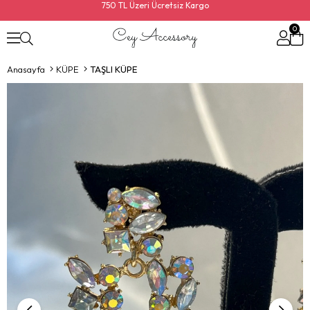
750 TL Üzeri Ücretsiz Kargo
0
Anasayfa
KÜPE
TAŞLI KÜPE