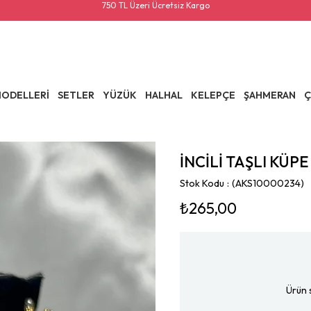
750 TL Üzeri Ücretsiz Kargo
ODELLERİ
SETLER
YÜZÜK
HALHAL
KELEPÇE
ŞAHMERAN
Ç
İNCİLİ TAŞLI KÜPE
Stok Kodu
(AKS10000234)
₺265,00
Ürün 