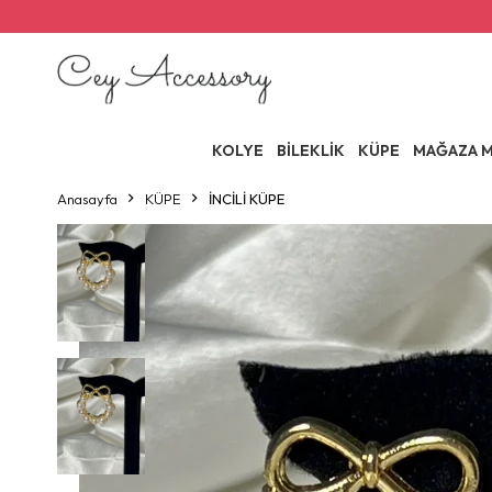
KOLYE
BİLEKLİK
KÜPE
MAĞAZA M
Anasayfa
KÜPE
İNCİLİ KÜPE