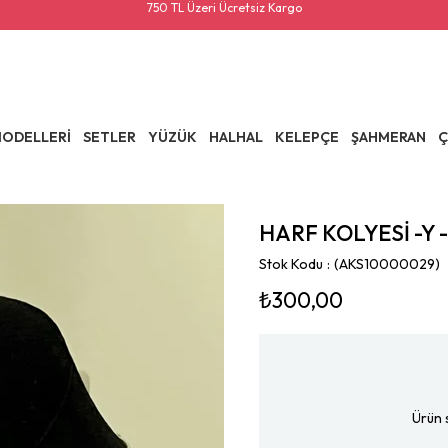
750 TL Üzeri Ücretsiz Kargo
ODELLERİ
SETLER
YÜZÜK
HALHAL
KELEPÇE
ŞAHMERAN
Ç
HARF KOLYESİ -Y -
Stok Kodu
(AKS10000029)
₺300,00
Ürün 