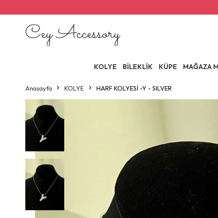
KOLYE
BİLEKLİK
KÜPE
MAĞAZA M
Anasayfa
KOLYE
HARF KOLYESİ -Y - SILVER