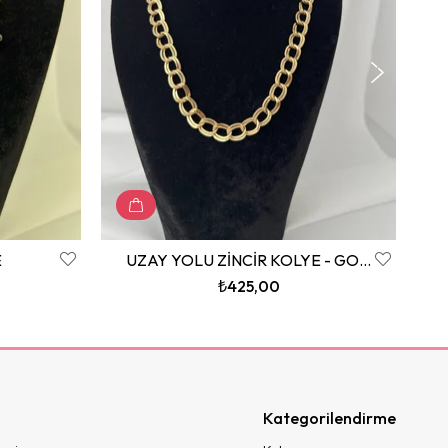
E
UZAY YOLU ZİNCİR KOLYE - GOLD
₺425,00
Kategorilendirme